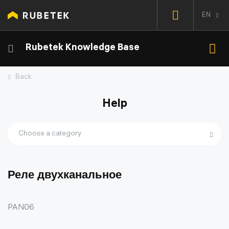
EN
Rubetek Knowledge Base
Back
Help
Choose a category
Реле двухканальное
PAN06