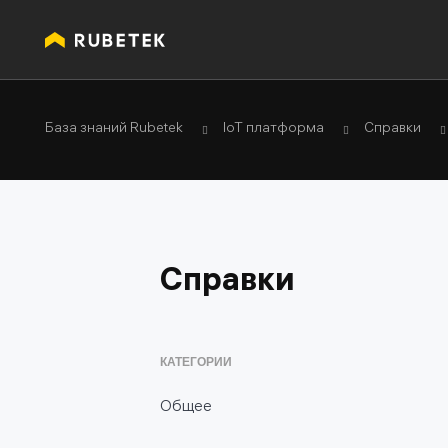
База знаний Rubetek
IoT платформа
Справки
Справки
КАТЕГОРИИ
Общее
Глоссарий (термины и определения IoT)