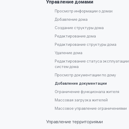
Управление домами
Регистрация
Просмотр информации о домах
Авторизация
Добавление дома
Смена пароля
Создание структуры дома
Регистрация компании
Редактирование дома
Просмотр информации о собственност
жителя, просмотр списка дверей, ключе
Редактирование структуры дома
информация о подключенных устройст
Удаление дома
жителя
Редактирование статуса эксплуатации
систем дома
Просмотр документации по дому
Добавление документации
Ограничение функционала жителя
Массовая загрузка жителей
Массовое управление ограничениями
Управление территориями