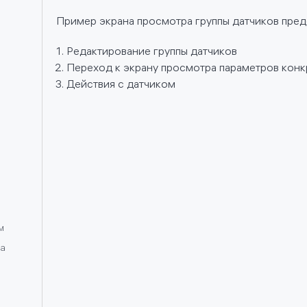
Пример экрана просмотра группы датчиков предст
Редактирование группы датчиков
Переход к экрану просмотра параметров конк
Действия с датчиком
ях
й,
вах
м
са
анных