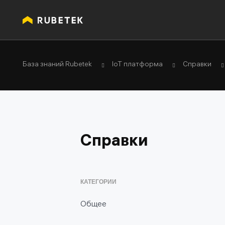
База знаний Rubetek
IoT платформа
Справки
Справки
КАТЕГОРИИ
Общее
Глоссарий (термины и определения IoT)