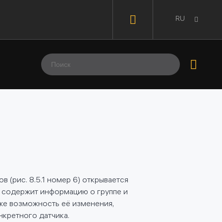
RU
в (рис. 8.5.1 номер 6) открывается
н содержит информацию о группе и
кже возможность её изменения,
нкретного датчика.