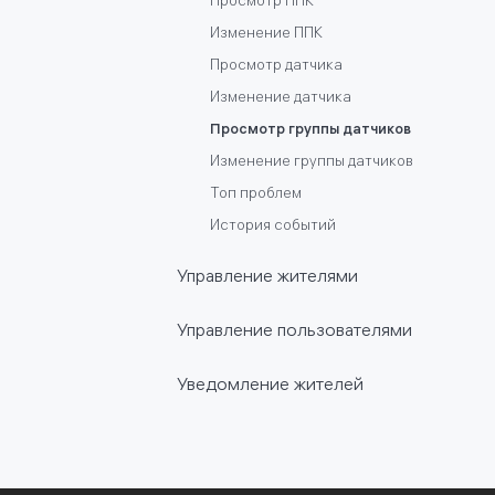
Просмотр ППК
Экран конкретного УСПД
Изменение ППК
Добавление УСПД
Просмотр датчика
Изменение УСПД
Изменение датчика
Добавление ПУ
Просмотр группы датчиков
Добавление ПР
Изменение группы датчиков
Топ проблем
История событий
Управление жителями
Работа с разделом жителей
Управление пользователями
Создание аккаунта жителя
Работа с разделом пользователи
Сервисный доступ
Уведомление жителей
Роли и уровни доступа
Просмотр аккаунта жителя
Публикация историй
Создание приглашений
Удаления жителя
политике использования
Управление приглашениями
файлов cookie