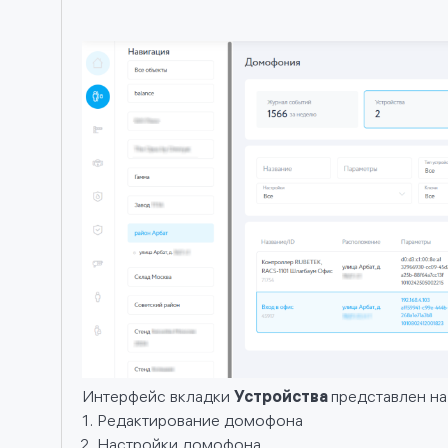
ях
й,
вах
Интерфейс вкладки
Устройства
представлен на
Редактирование домофона
Настройки домофона