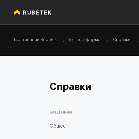
База знаний Rubetek
IoT платформа
Справки
Справки
КАТЕГОРИИ
Общее
Глоссарий (термины и определения IoT)