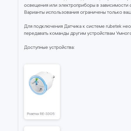
601
освещения или электроприборы в зависимости о
3602
Варианты использования ограничены только ваш
3605
RE-
Для подключения Датчика к системе rubetek не
335
передавать команды другим устройствам Умного 
Доступные устройства:
 TZ78
я штор
415
3408
 PAN06
1
2
13
Розетка RЕ-3305
-3314
5