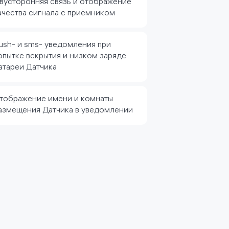
вусторонняя связь и отображение
ачества сигнала с приёмником
ush- и sms- уведомления при
опытке вскрытия и низком заряде
атареи Датчика
тображение имени и комнаты
азмещения Датчика в уведомлении