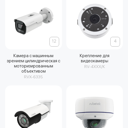
12
4
Камера с машинным
Крепление для
зрением цилиндрическая с
видеокамеры
моторизированным
RV-4XXX/К
объективом
RVX-6335