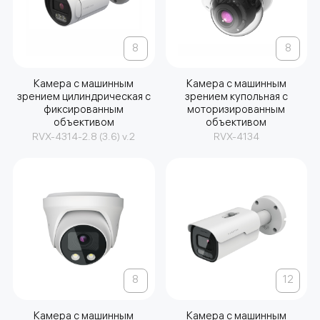
8
8
Камера с машинным
Камера с машинным
зрением цилиндрическая с
зрением купольная с
фиксированным
моторизированным
объективом
объективом
RVX-4314-2.8 (3.6) v.2
RVX-4134
8
12
Камера с машинным
Камера с машинным