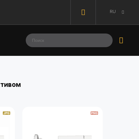
RU
ктивом