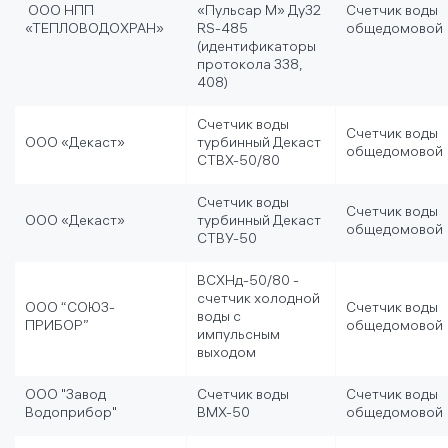
ООО НПП
«Пульсар М» Ду32
Счетчик воды
«ТЕПЛОВОДОХРАН»
RS-485
общедомовой
(идентификаторы
протокола 338,
408)
Счетчик воды
Счетчик воды
ООО «Декаст»
турбинный Декаст
общедомовой
СТВХ-50/80
Счетчик воды
Счетчик воды
ООО «Декаст»
турбинный Декаст
общедомовой
СТВУ-50
ВСХНд-50/80 -
счетчик холодной
ООО “СОЮЗ-
Счетчик воды
воды с
ПРИБОР”
общедомовой
импульсным
выходом
ООО "Завод
Счетчик воды
Счетчик воды
Водоприбор"
ВМХ-50
общедомовой