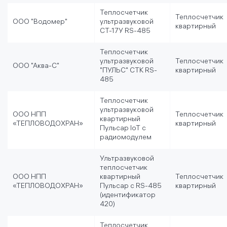
Теплосчетчик
Теплосчетчик
ООО "Водомер"
ультразвуковой
квартирный
СТ-17У RS-485
Теплосчетчик
ультразвуковой
Теплосчетчик
ООО "Аква-С"
"ПУЛЬС" СТК RS-
квартирный
485
Теплосчетчик
ультразвуковой
ООО НПП
Теплосчетчик
квартирный
«ТЕПЛОВОДОХРАН»
квартирный
Пульсар IoT с
радиомодулем
Ультразвуковой
теплосчетчик
ООО НПП
квартирный
Теплосчетчик
«ТЕПЛОВОДОХРАН»
Пульсар с RS-485
квартирный
(идентификатор
420)
Теплосчетчик