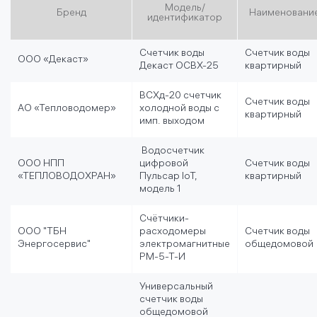
Модель/
Бренд
Наименовани
идентификатор
Счетчик воды
Счетчик воды
ООО «Декаст»
Декаст ОСВХ-25
квартирный
ВСХд-20 счетчик
Счетчик воды
АО «Тепловодомер»
холодной воды с
квартирный
имп. выходом
Водосчетчик
ООО НПП
цифровой
Счетчик воды
«ТЕПЛОВОДОХРАН»
Пульсар IoT,
квартирный
модель 1
Счётчики-
ООО "ТБН
расходомеры
Счетчик воды
Энергосервис"
электромагнитные
общедомовой
РМ-5-Т-И
Универсальный
счетчик воды
общедомовой