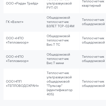
Теплосчетчик
ООО «Ридан Трейд»
ультразвуковой
квартирный
РУТ-01
Общедомовой
Теплосчетчик
ГК «Взлет»
теплосчетчик
общедомовой
ВЗЛЕТ ТСР-024М
Общедомовой
ООО «НПО
Теплосчетчик
теплосчетчик
«Тепловизор»
общедомовой
Вис.Т ТС
Общедомовой
ООО «НПО
Теплосчетчик
теплосчетчик
«Тепловизор»
общедомовой
Вис.Т мини
Теплосчетчик
ультразвуковой
ООО НПП
общедомовой
Теплосчетчик
«ТЕПЛОВОДОХРАН»
"Пульсар"
общедомовой
(идентификатор
405)