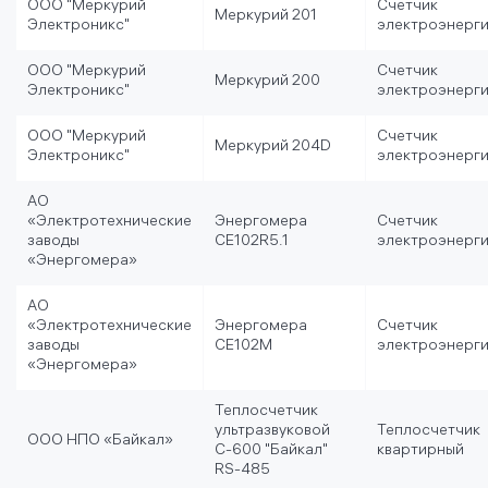
ООО "Меркурий
Счетчик
Меркурий 201
Электроникс"
электроэнерг
ООО "Меркурий
Счетчик
Меркурий 200
Электроникс"
электроэнерг
ООО "Меркурий
Счетчик
Меркурий 204D
Электроникс"
электроэнерг
АО
«Электротехнические
Энергомера
Счетчик
заводы
CE102R5.1
электроэнерг
«Энергомера»
АО
«Электротехнические
Энергомера
Счетчик
заводы
CE102M
электроэнерг
«Энергомера»
Теплосчетчик
ультразвуковой
Теплосчетчик
ООО НПО «Байкал»
С-600 "Байкал"
квартирный
RS-485