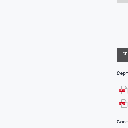
СЕ
Серт
Соот