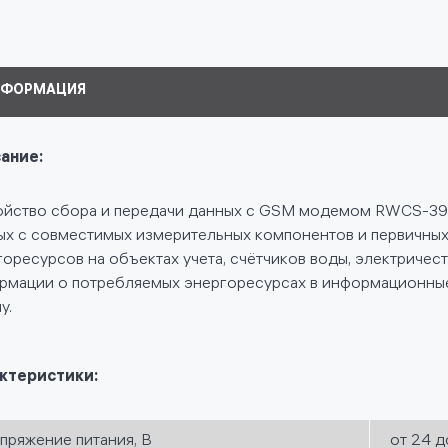
НФОРМАЦИЯ
ание:
ойство сбора и передачи данных с GSM модемом RWCS-3
ых с совместимых измерительных компонентов и первичных
горесурсов на объектах учета, счётчиков воды, электричес
рмации о потребляемых энергоресурсах в информационные
у.
ктеристики:
пряжение питания, В
от 24 д