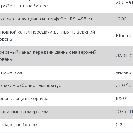
250 на
тройств, шт., не более
ксимальная длина интерфейса RS-485, м
1200
новной канал передачи данных на верхний
Etherne
овень
зервный канал передачи данных на верхний
UART 2
овень
п монтажа
универс
апазон рабочих температур
от 0 ºС
епень защиты корпуса
IP20
баритные размеры, мм
107 х 9
сса, кг, не более
0,2