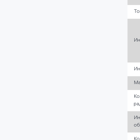
То
Ин
Ин
Ма
Ко
ра
Ин
об
Ко