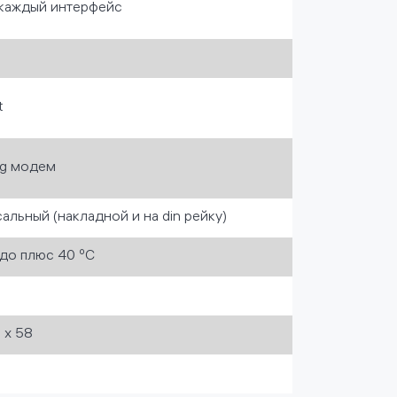
 каждый интерфейс
t
g модем
альный (накладной и на din рейку)
 до плюс 40 ºС
1 х 58