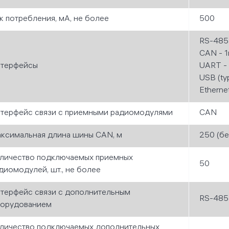
к потребления, мА, не более
500
RS-485 
CAN - 1
терфейсы
UART - 1
USB (typ
Ethernet
терфейс связи с приемными радиомодулями
CAN
ксимальная длина шины CAN, м
250 (бе
личество подключаемых приемных
50
диомодулей, шт., не более
терфейс связи с дополнительным
RS-485
орудованием
личество подключаемых дополнительных