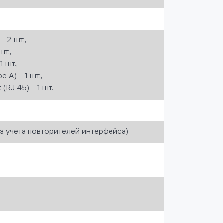
- 2 шт.,
шт.,
 шт.,
e A) - 1 шт.,
 (RJ 45) - 1 шт.
з учета повторителей интерфейса)