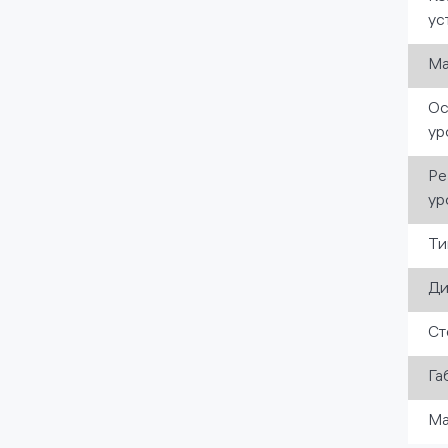
ус
Ма
Ос
ур
Ре
ур
Ти
Ди
Ст
Га
Ма