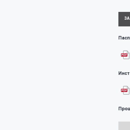
ЗА
Пасп
Инст
Прош