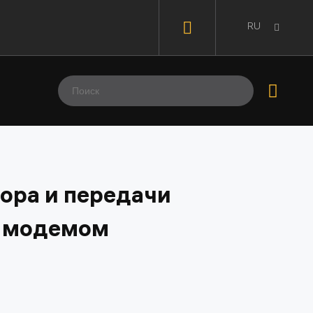
RU
ора и передачи
M модемом