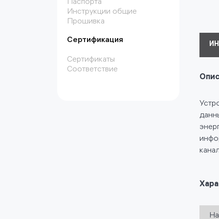
Паспорта
Инструкции общие
Прошивка
Сертификация
И
Сертификаты
Соответствие
Опис
Устр
данн
энер
инфо
канал
Хара
На