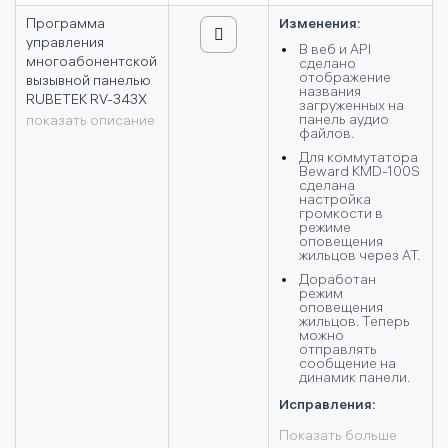
Программа
Изменения:
управления
В веб и API
многоабонентской
cделано
отображение
вызывной панелью
названия
RUBETEK RV-343X
загруженных на
панель аудио
показать описание
файлов.
Для коммутатора
Beward KMD-100S
сделана
настройка
громкости в
режиме
оповещения
жильцов через АТ.
Доработан
режим
оповещения
жильцов. Теперь
можно
отправлять
сообщение на
динамик панели.
Исправления:
Показать больше