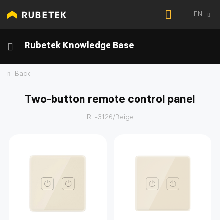
EN
Rubetek Knowledge Base
Back
Two-button remote control panel
RL-3126/Beige