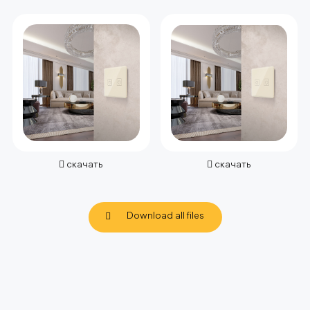
скачать
скачать
Download all files
политике использования
файлов cookie