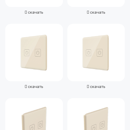
скачать
скачать
скачать
скачать