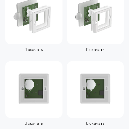
скачать
скачать
скачать
скачать