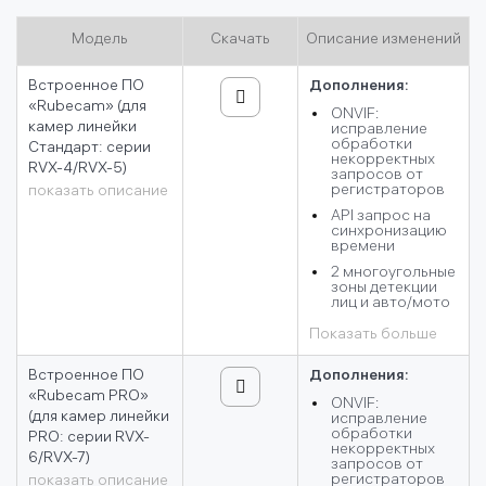
Модель
Скачать
Описание изменений
Встроенное ПО
Дополнения:
«Rubecam» (для
ONVIF:
камер линейки
исправление
обработки
Стандарт: серии
некорректных
RVX-4/RVX-5)
запросов от
регистраторов
показать описание
API запрос на
синхронизацию
времени
2 многоугольные
зоны детекции
лиц и авто/мото
Показать больше
Встроенное ПО
Дополнения:
«Rubecam PRO»
ONVIF:
(для камер линейки
исправление
обработки
PRO: серии RVX-
некорректных
6/RVX-7)
запросов от
регистраторов
показать описание