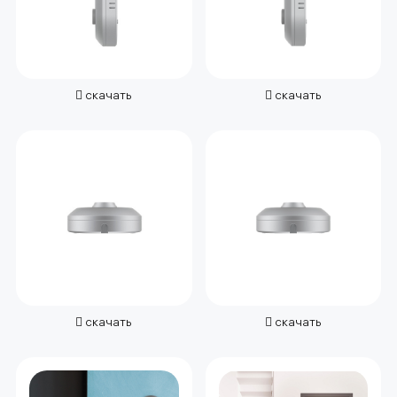
скачать
скачать
скачать
скачать