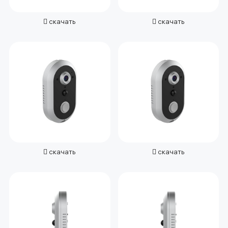
скачать
скачать
скачать
скачать