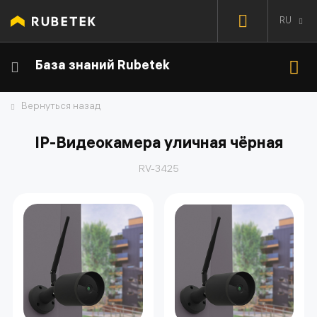
RU
База знаний Rubetek
Вернуться назад
IP-Видеокамера уличная чёрная
RV-3425