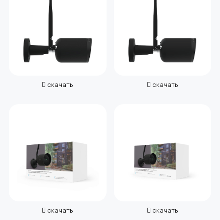
скачать
скачать
скачать
скачать