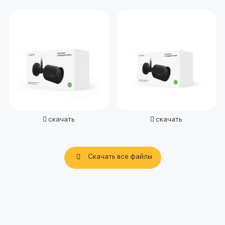
скачать
скачать
Скачать все файлы
политике использования
файлов cookie