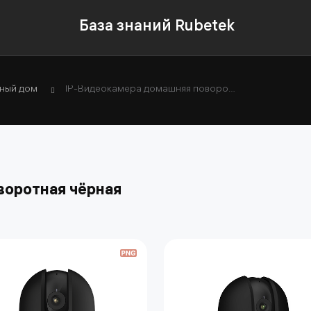
База знаний Rubetek
ный дом
IP-Видеокамера домашняя поворотная чёрная
воротная чёрная