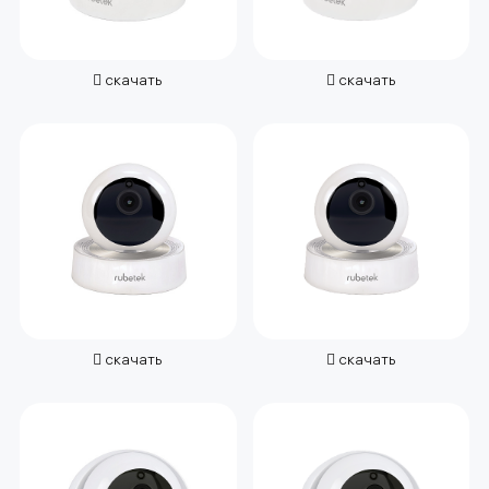
скачать
скачать
скачать
скачать