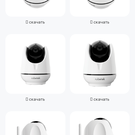
скачать
скачать
скачать
скачать