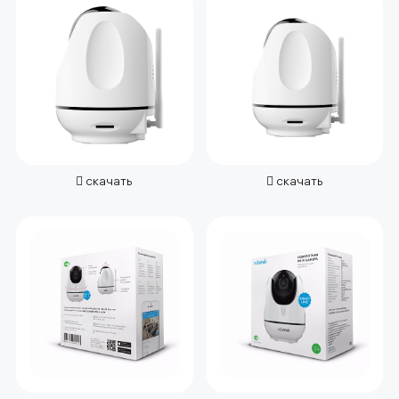
скачать
скачать