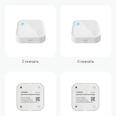
скачать
скачать