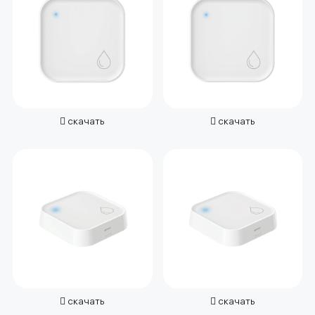
скачать
скачать
скачать
скачать