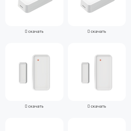
скачать
скачать
скачать
скачать