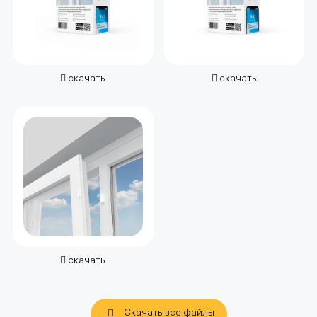
скачать
скачать
скачать
Скачать все файлы