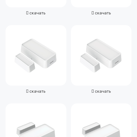
скачать
скачать
скачать
скачать