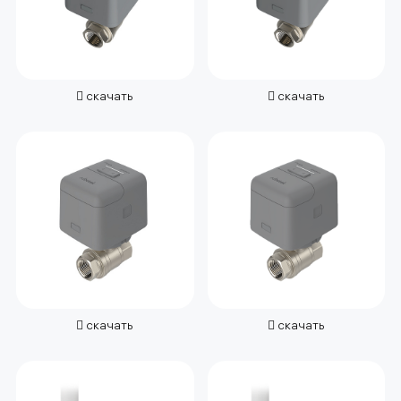
скачать
скачать
скачать
скачать