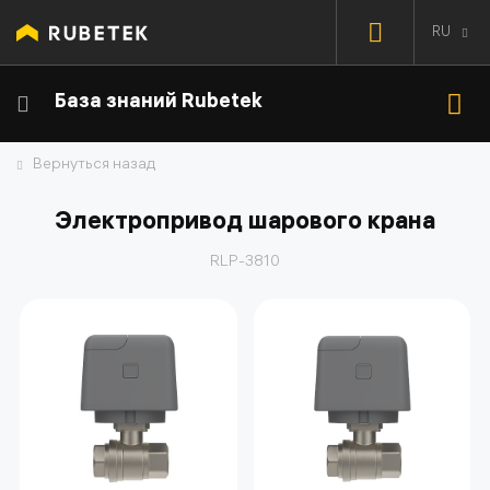
RU
База знаний Rubetek
Вернуться назад
Электропривод шарового крана
RLP-3810