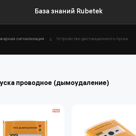
База знаний Rubetek
жарная сигнализация
Устройство дистанционного пуска проводное (дымоудаление)
пуска проводное (дымоудаление)