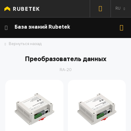
RU
База знаний Rubetek
Вернуться назад
Преобразователь данных
RA-20