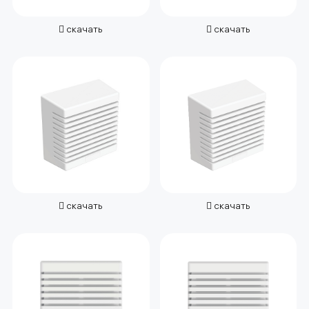
скачать
скачать
скачать
скачать