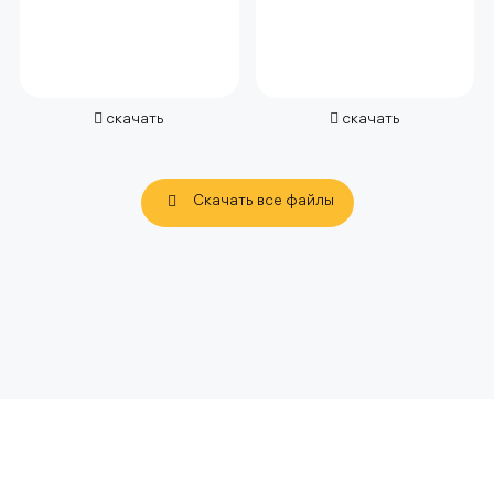
скачать
скачать
Скачать все файлы
политике использования
файлов cookie
Конфиденциальность
Условия использования