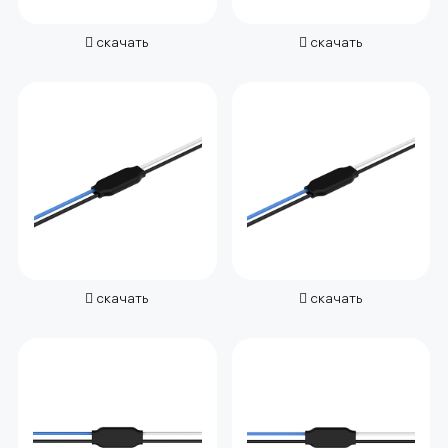
скачать
скачать
скачать
скачать